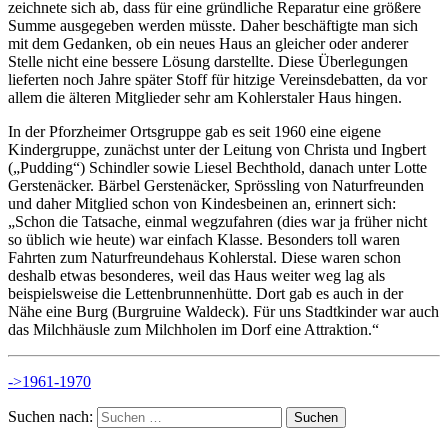
zeichnete sich ab, dass für eine gründliche Reparatur eine größere
Summe ausgegeben werden müsste. Daher beschäftigte man sich
mit dem Gedanken, ob ein neues Haus an gleicher oder anderer
Stelle nicht eine bessere Lösung darstellte. Diese Überlegungen
lieferten noch Jahre später Stoff für hitzige Vereinsdebatten, da vor
allem die älteren Mitglieder sehr am Kohlerstaler Haus hingen.
In der Pforzheimer Ortsgruppe gab es seit 1960 eine eigene
Kindergruppe, zunächst unter der Leitung von Christa und Ingbert
(„Pudding“) Schindler sowie Liesel Bechthold, danach unter Lotte
Gerstenäcker. Bärbel Gerstenäcker, Sprössling von Naturfreunden
und daher Mitglied schon von Kindesbeinen an, erinnert sich:
„Schon die Tatsache, einmal wegzufahren (dies war ja früher nicht
so üblich wie heute) war einfach Klasse. Besonders toll waren
Fahrten zum Naturfreundehaus Kohlerstal. Diese waren schon
deshalb etwas besonderes, weil das Haus weiter weg lag als
beispielsweise die Lettenbrunnenhütte. Dort gab es auch in der
Nähe eine Burg (Burgruine Waldeck). Für uns Stadtkinder war auch
das Milchhäusle zum Milchholen im Dorf eine Attraktion.“
->1961-1970
Suchen nach: